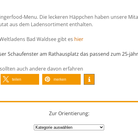
Fingerfood-Menu. Die leckeren Häppchen haben unsere Mitar
utat aus dem Ladensortiment enthalten.
s Weltladens Bad Waldsee gibt es
hier
nser Schaufenster am Rathausplatz das passend zum 25-jäh
 sollten auch andere davon erfahren
teilen
merken
Zur Orientierung:
Zur
Orientierung: