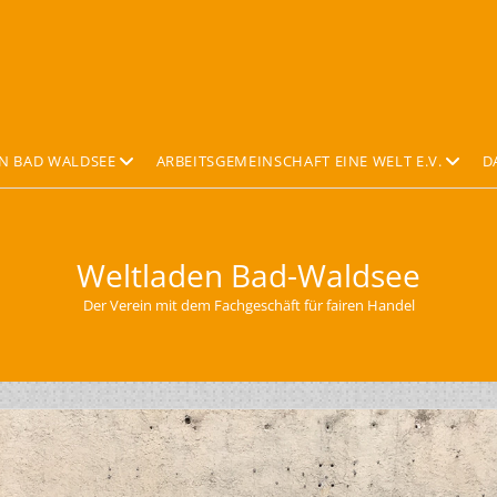
Offene
Offene
N BAD WALDSEE
ARBEITSGEMEINSCHAFT EINE WELT E.V.
D
Drop-
Drop-
Down-
Down-
Menü
Menü
Weltladen Bad-Waldsee
Der Verein mit dem Fachgeschäft für fairen Handel