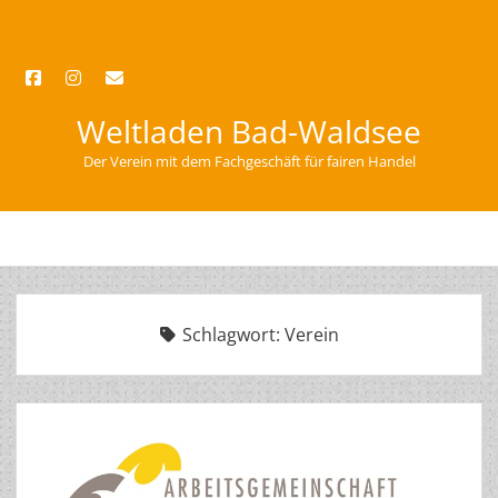
facebook
instagram
email
Weltladen Bad-Waldsee
Der Verein mit dem Fachgeschäft für fairen Handel
open
menu
Schlagwort:
Verein