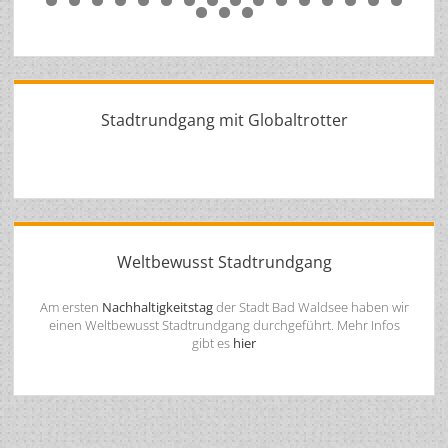
7
8
9
0
1
2
3
4
5
6
7
8
9
0
1
2
3
4
5
Stadtrundgang mit Globaltrotter
Weltbewusst Stadtrundgang
Am ersten
Nachhaltigkeitstag
der Stadt Bad Waldsee haben wir
einen Weltbewusst Stadtrundgang durchgeführt. Mehr Infos
gibt es
hier