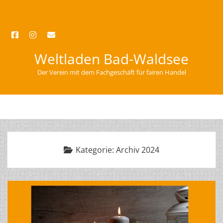
facebook
instagram
email
Weltladen Bad-Waldsee
Der Verein mit dem Fachgeschäft für fairen Handel
open
menu
Kategorie:
Archiv 2024