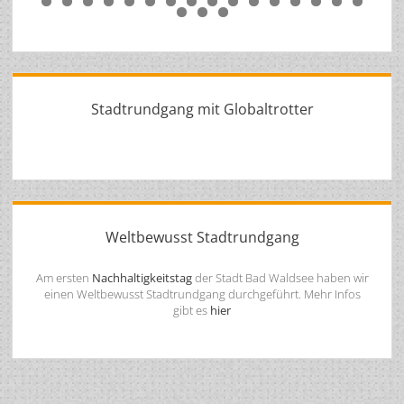
0
1
2
3
4
5
6
7
8
9
0
1
2
3
4
5
6
7
8
9
0
1
2
3
4
5
Stadtrundgang mit Globaltrotter
Weltbewusst Stadtrundgang
Am ersten
Nachhaltigkeitstag
der Stadt Bad Waldsee haben wir
einen Weltbewusst Stadtrundgang durchgeführt. Mehr Infos
gibt es
hier