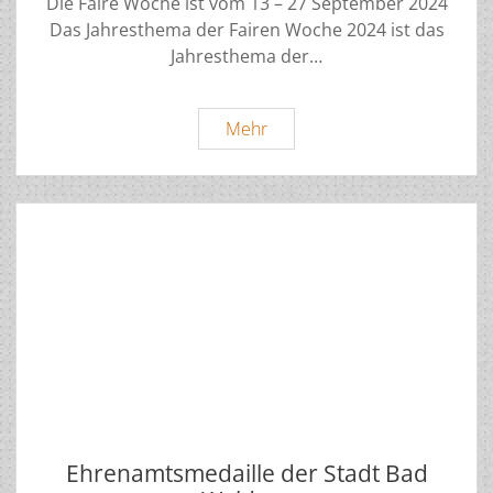
Die Faire Woche ist vom 13 – 27 September 2024
Das Jahresthema der Fairen Woche 2024 ist das
Jahresthema der…
Faire
Mehr
Woche
2024
kick
off
Ehrenamtsmedaille der Stadt Bad