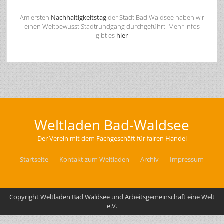
Am ersten
Nachhaltigkeitstag
der Stadt Bad Waldsee haben wir
einen Weltbewusst Stadtrundgang durchgeführt. Mehr Infos
gibt es
hier
Weltladen Bad-Waldsee
Der Verein mit dem Fachgeschäft für fairen Handel
Startseite
Kontakt zum Weltladen
Archiv
Impressum
Copyright Weltladen Bad Waldsee und Arbeitsgemeinschaft eine Welt
e.V.