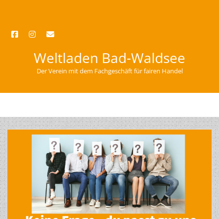
facebook
instagram
email
Weltladen Bad-Waldsee
Der Verein mit dem Fachgeschäft für fairen Handel
open
menu