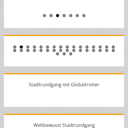
0
1
2
3
4
5
6
7
8
9
0
1
2
3
4
5
6
7
8
9
0
1
2
3
4
5
Stadtrundgang mit Globaltrotter
Weltbewusst Stadtrundgang