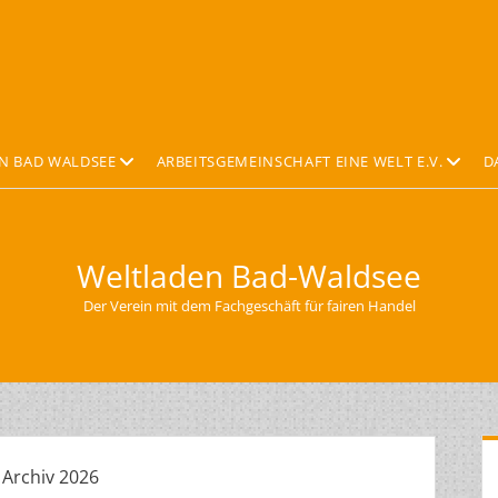
Offene
Offene
N BAD WALDSEE
ARBEITSGEMEINSCHAFT EINE WELT E.V.
D
Drop-
Drop-
Down-
Down-
Menü
Menü
Weltladen Bad-Waldsee
Der Verein mit dem Fachgeschäft für fairen Handel
S
:
Archiv 2026