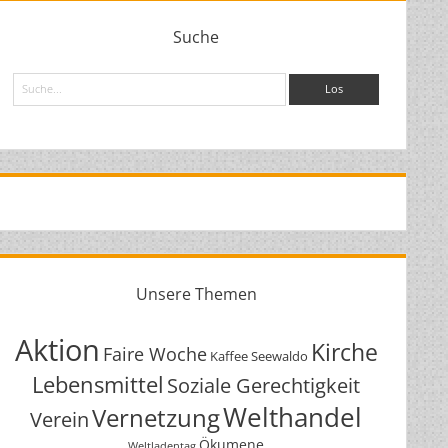
Suche
Suche
Unsere Themen
Aktion
Kirche
Faire Woche
Kaffee Seewaldo
Lebensmittel
Soziale Gerechtigkeit
Welthandel
Vernetzung
Verein
Ökumene
Weltladentag