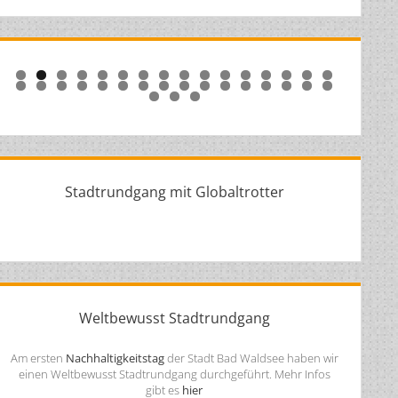
0
1
2
3
4
5
6
7
8
9
0
1
2
3
4
5
6
7
8
9
0
1
2
3
4
5
Stadtrundgang mit Globaltrotter
Weltbewusst Stadtrundgang
Am ersten
Nachhaltigkeitstag
der Stadt Bad Waldsee haben wir
einen Weltbewusst Stadtrundgang durchgeführt. Mehr Infos
gibt es
hier