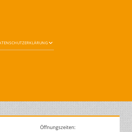
Offene
ATENSCHUTZERKLÄRUNG
Drop-
Down-
Menü
idebar
Öffnungszeiten: