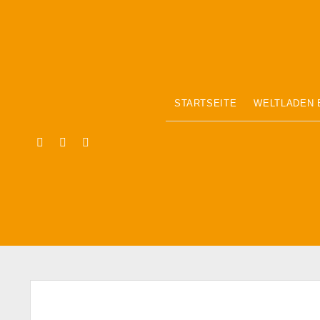
STARTSEITE
WELTLADEN 
facebook
instagram
email