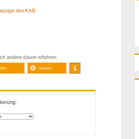
epage des KAB
auch andere davon erfahren
eilen
merken
tierung: