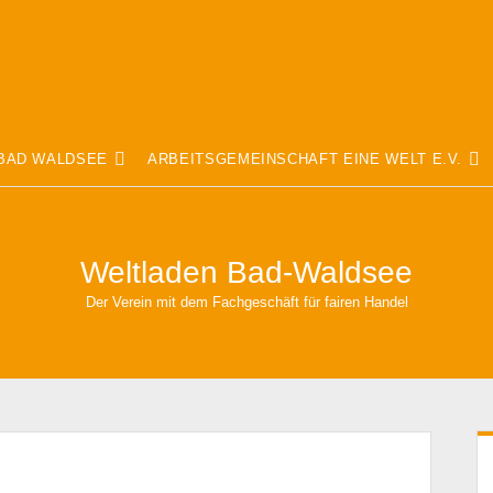
Offene
Of
BAD WALDSEE
ARBEITSGEMEINSCHAFT EINE WELT E.V.
Drop-
Dr
Down-
Do
Menü
Me
Weltladen Bad-Waldsee
Der Verein mit dem Fachgeschäft für fairen Handel
S