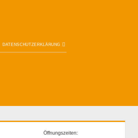
fene
Offene
DATENSCHUTZERKLÄRUNG
op-
Drop-
wn-
Down-
nü
Menü
idebar
Öffnungszeiten: