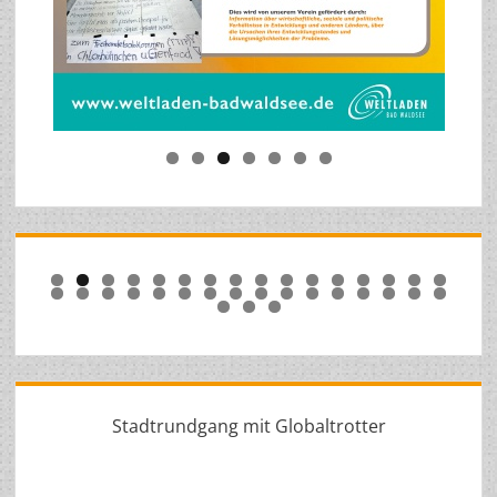
0
1
2
3
4
5
6
7
8
9
0
1
2
3
4
5
6
7
8
9
0
1
2
3
4
5
Stadtrundgang mit Globaltrotter