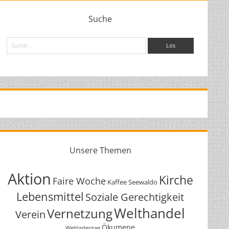
Suche
Suche
Unsere Themen
Aktion
Kirche
Faire Woche
Kaffee Seewaldo
Lebensmittel
Soziale Gerechtigkeit
Welthandel
Vernetzung
Verein
Ökumene
Weltladentag