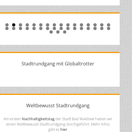
0
1
2
3
4
5
6
7
8
9
0
1
2
3
4
5
6
7
8
9
0
1
2
3
4
5
Stadtrundgang mit Globaltrotter
Weltbewusst Stadtrundgang
Am ersten
Nachhaltigkeitstag
der Stadt Bad Waldsee haben wir
einen Weltbewusst Stadtrundgang durchgeführt. Mehr Infos
gibt es
hier