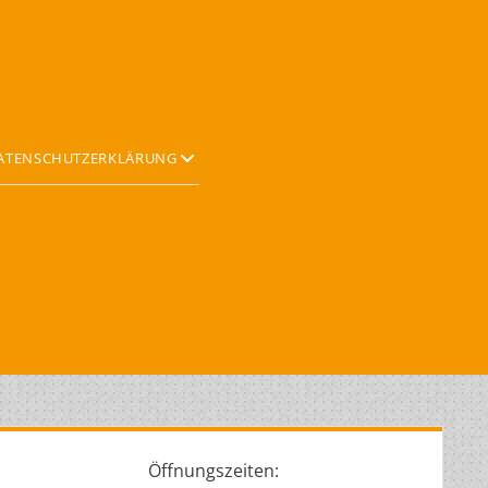
Offene
ATENSCHUTZERKLÄRUNG
Drop-
Down-
Menü
idebar
Öffnungszeiten: