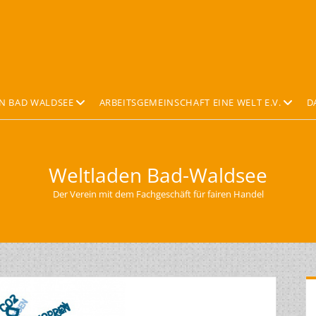
Offene
Offene
N BAD WALDSEE
ARBEITSGEMEINSCHAFT EINE WELT E.V.
D
Drop-
Drop-
Down-
Down-
Menü
Menü
Weltladen Bad-Waldsee
Der Verein mit dem Fachgeschäft für fairen Handel
S