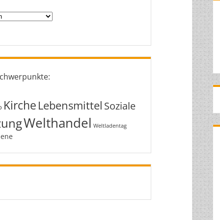
chwerpunkte:
Kirche
Lebensmittel
Soziale
o
Welthandel
zung
Weltladentag
ene