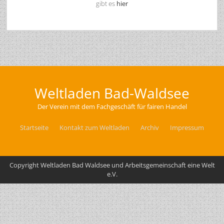
gibt es
hier
Weltladen Bad-Waldsee
Der Verein mit dem Fachgeschäft für fairen Handel
Startseite
Kontakt zum Weltladen
Archiv
Impressum
Copyright Weltladen Bad Waldsee und Arbeitsgemeinschaft eine Welt
e.V.