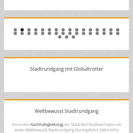
0
1
2
3
4
5
6
7
8
9
0
1
2
3
4
5
6
7
8
9
0
1
2
3
4
5
Stadtrundgang mit Globaltrotter
Weltbewusst Stadtrundgang
Am ersten
Nachhaltigkeitstag
der Stadt Bad Waldsee haben wir
einen Weltbewusst Stadtrundgang durchgeführt. Mehr Infos