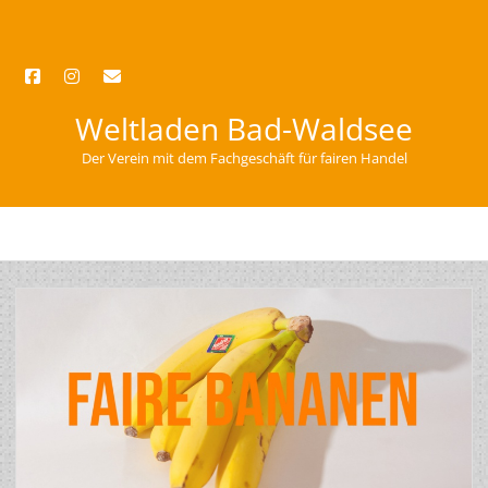
facebook
instagram
email
Weltladen Bad-Waldsee
Der Verein mit dem Fachgeschäft für fairen Handel
open
menu