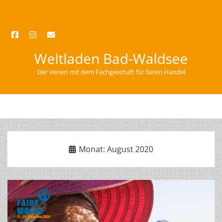
facebook
instagram
email
Weltladen Bad-Waldsee
Der Verein mit dem Fachgeschäft für fairen Handel
open
menu
Monat:
August 2020